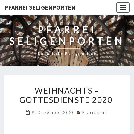
PFARREI SELIGENPORTEN
Togg
navig
PFARREI
SELIGENPORTEN
Katholische Pfarrgemeinde
WEIHNACHTS
WEIHNACHTS –
–
GOTTESDIENSTE 2020
GOTTESDIENSTE
2020
9. Dezember 2020
Pfarrbuero