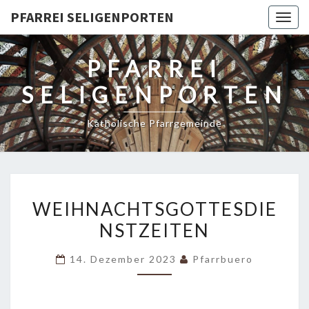
PFARREI SELIGENPORTEN
Togg
navig
PFARREI
SELIGENPORTEN
Katholische Pfarrgemeinde
WEIHNACHTSGOTTESDIEN
WEIHNACHTSGOTTESDIE
NSTZEITEN
14. Dezember 2023
Pfarrbuero