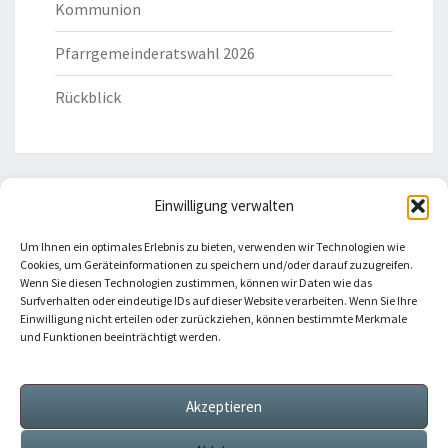
Kommunion
Pfarrgemeinderatswahl 2026
Rückblick
Einwilligung verwalten
HILFREICHE LINKS
Um Ihnen ein optimales Erlebnis zu bieten, verwenden wir Technologien wie
Cookies, um Geräteinformationen zu speichern und/oder darauf zuzugreifen.
Bistum Eichstätt
Wenn Sie diesen Technologien zustimmen, können wir Daten wie das
Surfverhalten oder eindeutige IDs auf dieser Website verarbeiten. Wenn Sie Ihre
Einwilligung nicht erteilen oder zurückziehen, können bestimmte Merkmale
Caritas Verband
und Funktionen beeinträchtigt werden.
Katholische Kirche
Akzeptieren
Telefonseelsorge