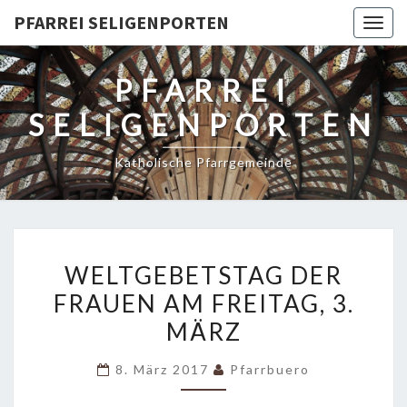
PFARREI SELIGENPORTEN
Togg
navig
PFARREI
SELIGENPORTEN
Katholische Pfarrgemeinde
WELTGEBETSTAG
WELTGEBETSTAG DER
DER
FRAUEN AM FREITAG, 3.
FRAUEN
MÄRZ
AM
FREITAG,
8. März 2017
Pfarrbuero
3.
MÄRZ