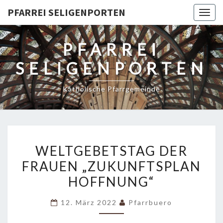
PFARREI SELIGENPORTEN
Togg
navig
PFARREI
SELIGENPORTEN
Katholische Pfarrgemeinde
WELTGEBETSTAG
WELTGEBETSTAG DER
DER
FRAUEN „ZUKUNFTSPLAN
FRAUEN
HOFFNUNG“
„ZUKUNFTSPLAN
HOFFNUNG“
12. März 2022
Pfarrbuero