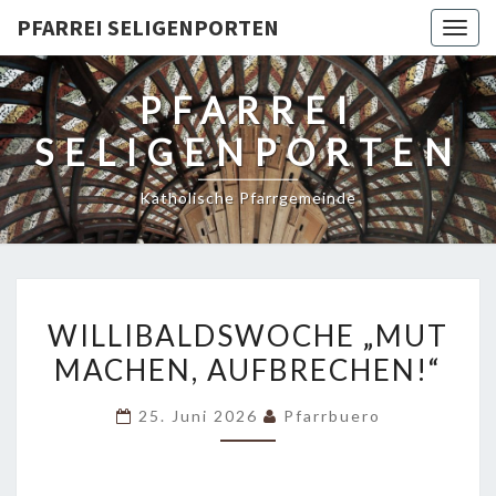
PFARREI SELIGENPORTEN
Togg
navig
PFARREI
SELIGENPORTEN
Katholische Pfarrgemeinde
WILLIBALDSWOCHE
WILLIBALDSWOCHE „MUT
„MUT
MACHEN, AUFBRECHEN!“
MACHEN,
AUFBRECHEN!“
25. Juni 2026
Pfarrbuero