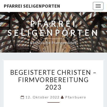
PFARREI SELIGENPORTEN
Togg
navig
PFARREI
SELIGENPORTEN
Katholische Pfarrgemeinde
BEGEISTERTE
BEGEISTERTE CHRISTEN –
CHRISTEN
FIRMVORBEREITUNG
–
2023
FIRMVORBEREITUNG
2023
12. Oktober 2022
Pfarrbuero