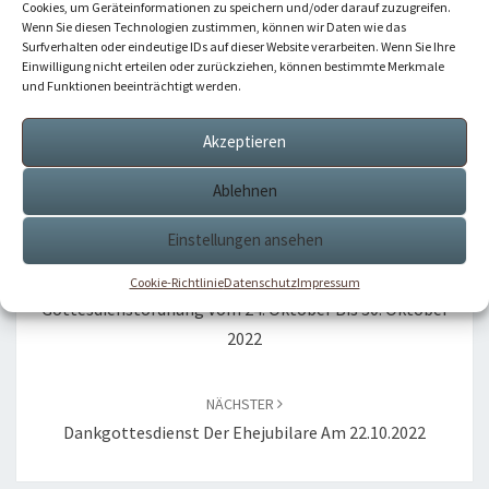
Cookies, um Geräteinformationen zu speichern und/oder darauf zuzugreifen.
Markus Fiedler
Wenn Sie diesen Technologien zustimmen, können wir Daten wie das
Surfverhalten oder eindeutige IDs auf dieser Website verarbeiten. Wenn Sie Ihre
Einwilligung nicht erteilen oder zurückziehen, können bestimmte Merkmale
und Funktionen beeinträchtigt werden.
Akzeptieren
Aktuelles
,
Firmung
Ablehnen
Beitragsnavigation
Einstellungen ansehen
VORHERIGER
Cookie-Richtlinie
Datenschutz
Impressum
Gottesdienstordnung Vom 24. Oktober Bis 30. Oktober
2022
NÄCHSTER
Dankgottesdienst Der Ehejubilare Am 22.10.2022