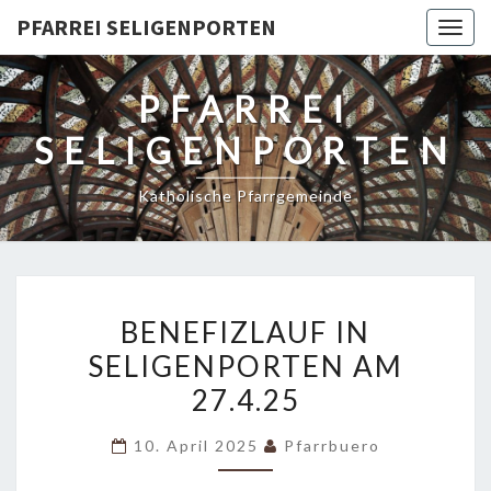
PFARREI SELIGENPORTEN
Togg
navig
PFARREI
SELIGENPORTEN
Katholische Pfarrgemeinde
BENEFIZLAUF
BENEFIZLAUF IN
IN
SELIGENPORTEN AM
SELIGENPORTEN
27.4.25
AM
27.4.25
10. April 2025
Pfarrbuero