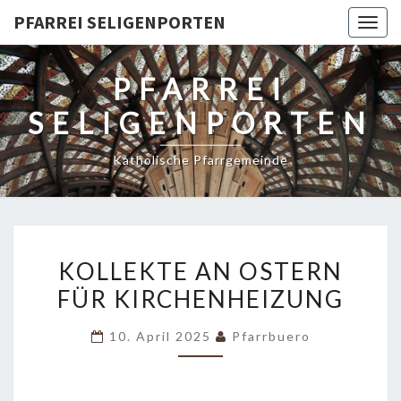
PFARREI SELIGENPORTEN
Togg
navig
PFARREI
SELIGENPORTEN
Katholische Pfarrgemeinde
KOLLEKTE
KOLLEKTE AN OSTERN
AN
FÜR KIRCHENHEIZUNG
OSTERN
FÜR
10. April 2025
Pfarrbuero
KIRCHENHEIZUNG