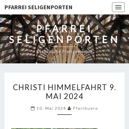
PFARREI SELIGENPORTEN
Togg
navig
PFARREI
SELIGENPORTEN
Katholische Pfarrgemeinde
CHRISTI
CHRISTI HIMMELFAHRT 9.
HIMMELFAHRT
MAI 2024
9.
MAI
10. Mai 2024
Pfarrbuero
2024