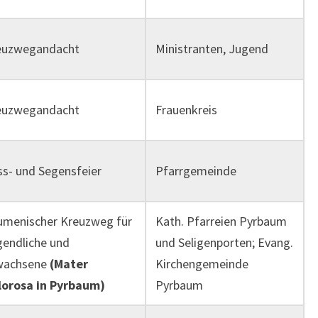
euzwegandacht
Ministranten, Jugend
euzwegandacht
Frauenkreis
s- und Segensfeier
Pfarrgemeinde
umenischer Kreuzweg für
Kath. Pfarreien Pyrbaum
endliche und
und Seligenporten; Evang.
wachsene
(Mater
Kirchengemeinde
lorosa in Pyrbaum)
Pyrbaum