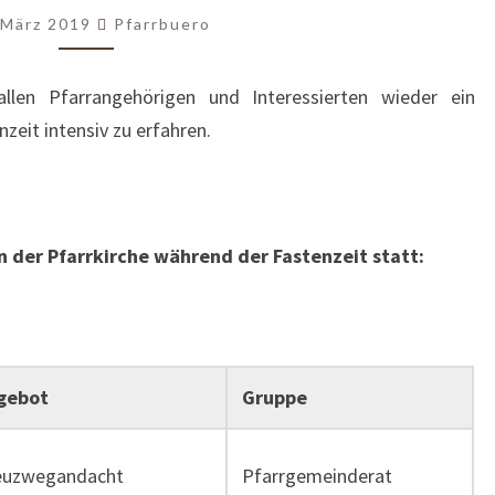
DIE
 März 2019
Pfarrbuero
FASTENZEIT
allen Pfarrangehörigen und Interessierten wieder ein
zeit intensiv zu erfahren.
r Pfarrkirche während der Fastenzeit statt:
gebot
Gruppe
euzwegandacht
Pfarrgemeinderat