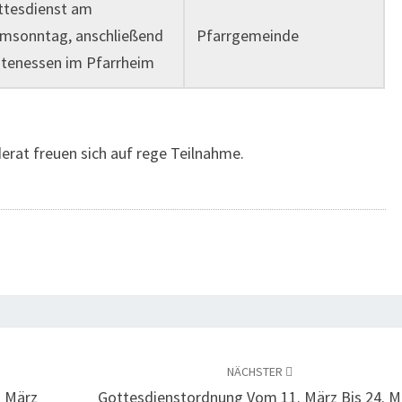
ttesdienst am
lmsonntag, anschließend
Pfarrgemeinde
stenessen im Pfarrheim
rat freuen sich auf rege Teilnahme.
NÄCHSTER
. März
Gottesdienstordnung Vom 11. März Bis 24. M