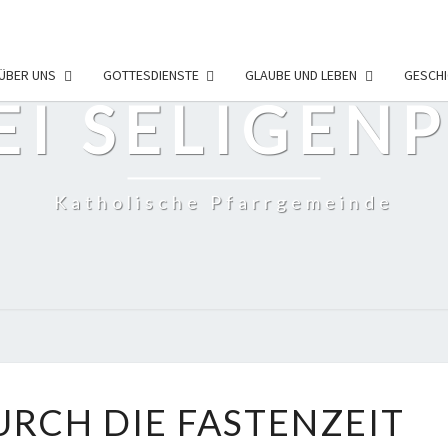
ÜBER UNS
GOTTESDIENSTE
GLAUBE UND LEBEN
GESCHI
EI SELIGEN
Katholische Pfarrgemeinde
FAHRPLAN
RCH DIE FASTENZEIT
DURCH