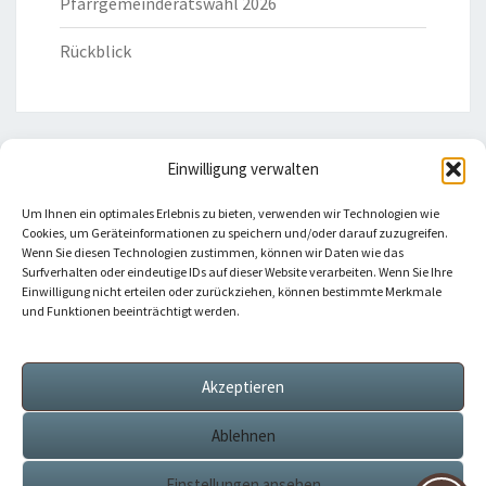
Pfarrgemeinderatswahl 2026
Rückblick
Einwilligung verwalten
HILFREICHE LINKS
Um Ihnen ein optimales Erlebnis zu bieten, verwenden wir Technologien wie
Cookies, um Geräteinformationen zu speichern und/oder darauf zuzugreifen.
Bistum Eichstätt
Wenn Sie diesen Technologien zustimmen, können wir Daten wie das
Surfverhalten oder eindeutige IDs auf dieser Website verarbeiten. Wenn Sie Ihre
Einwilligung nicht erteilen oder zurückziehen, können bestimmte Merkmale
Caritas Verband
und Funktionen beeinträchtigt werden.
Katholische Kirche
Akzeptieren
Telefonseelsorge
Ablehnen
Einstellungen ansehen