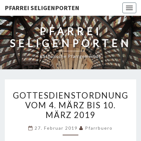
PFARREI SELIGENPORTEN
Togg
navig
PFARREI
SELIGENPORTEN
Katholische Pfarrgemeinde
GOTTESDIENSTORDNUNG
GOTTESDIENSTORDNUNG
VOM
VOM 4. MÄRZ BIS 10.
4.
MÄRZ 2019
MÄRZ
BIS
27. Februar 2019
Pfarrbuero
10.
MÄRZ