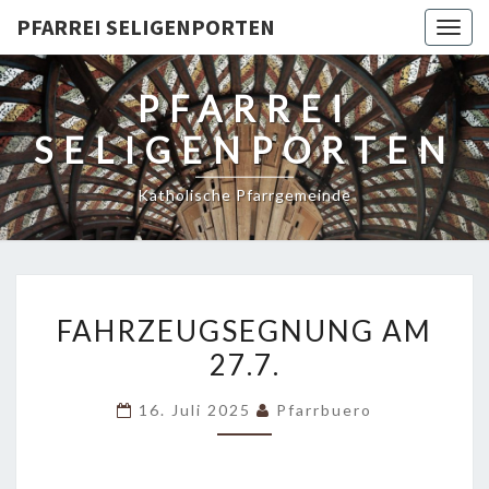
PFARREI SELIGENPORTEN
Togg
navig
PFARREI
SELIGENPORTEN
Katholische Pfarrgemeinde
FAHRZEUGSEGNUNG
FAHRZEUGSEGNUNG AM
AM
27.7.
27.7.
16. Juli 2025
Pfarrbuero