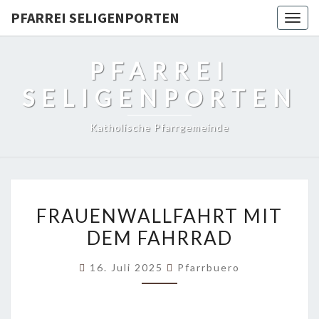
PFARREI SELIGENPORTEN
Togg
navig
PFARREI
SELIGENPORTEN
Katholische Pfarrgemeinde
FRAUENWALLFAHRT
FRAUENWALLFAHRT MIT
MIT
DEM FAHRRAD
DEM
FAHRRAD
16. Juli 2025
Pfarrbuero