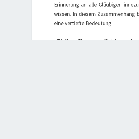
Erinnerung an alle Gläubigen innez
wissen. In diesem Zusammenhang be
eine vertiefte Bedeutung.
„Bleiben Sie gesund“
ist gerade 
wir auch sagen: „Bleiben Sie behüte
Aktuelles
Beitragsnavigation
VORHERIGER
Palmbüschel Liegen In Der Kirche