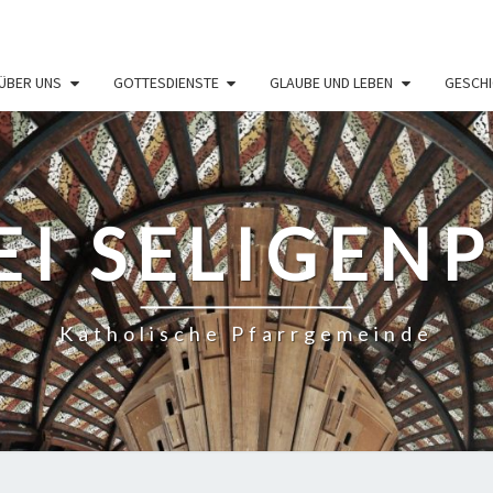
ÜBER UNS
GOTTESDIENSTE
GLAUBE UND LEBEN
GESCHI
EI SELIGEN
Katholische Pfarrgemeinde