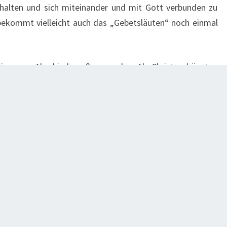
uhalten und sich miteinander und mit Gott verbunden zu
kommt vielleicht auch das „Gebetsläuten“ noch einmal
ein neuer Abschiedsgruß geworden. Als Christen könnten
t – unterm Schutz des Höchsten“ (GL 423)
NÄCHSTER
Speisenweihe Am Ostersamstag