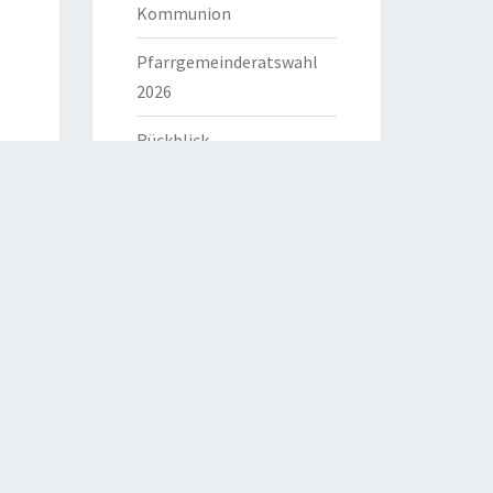
Kommunion
Pfarrgemeinderatswahl
2026
Rückblick
HILFREICHE LINKS
Bistum Eichstätt
Caritas Verband
Katholische Kirche