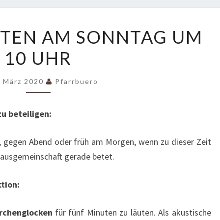
GLOCKENLÄUTEN
TEN AM SONNTAG UM
AM
10 UHR
SONNTAG
UM
10
. März 2020
Pfarrbuero
UHR
zu beteiligen:
en, gegen Abend oder früh am Morgen, wenn zu dieser Zeit
/Hausgemeinschaft gerade betet.
ktion:
irchenglocken
für fünf Minuten zu läuten. Als akustische