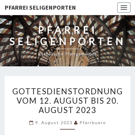
PFARREI SELIGENPORTEN
Togg
navig
PFARREI
SELIGENPORTEN
Katholische Pfarrgemeinde
GOTTESDIENSTORDNUNG
GOTTESDIENSTORDNUNG
VOM
VOM 12. AUGUST BIS 20.
12.
AUGUST 2023
AUGUST
BIS
9. August 2023
Pfarrbuero
20.
AUGUST