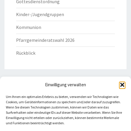
Gottesdienstordnung
Kinder-/Jugendgruppen
Kommunion
Pfarrgemeinderatswahl 2026
Rückblick
Einwilligung verwalten
HILFREICHE LINKS
Um Ihnen ein optimales Erlebnis zu bieten, verwenden wir Technologien wie
Cookies, um Geräteinformationen zu speichern und/oder darauf zuzugreifen.
Bistum Eichstätt
Wenn Sie diesen Technologien zustimmen, können wir Daten wie das
Surfverhalten oder eindeutige IDs auf dieser Website verarbeiten. Wenn Sie Ihre
Einwilligung nicht erteilen oder zurückziehen, können bestimmte Merkmale
Caritas Verband
und Funktionen beeinträchtigt werden.