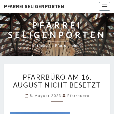
PFARREI SELIGENPORTEN
Togg
navig
PFARREI
SELIGENPORTEN
Katholische Pfarrgemeinde
PFARRBÜRO
PFARRBÜRO AM 16.
AM
AUGUST NICHT BESETZT
16.
AUGUST
8. August 2023
Pfarrbuero
NICHT
BESETZT