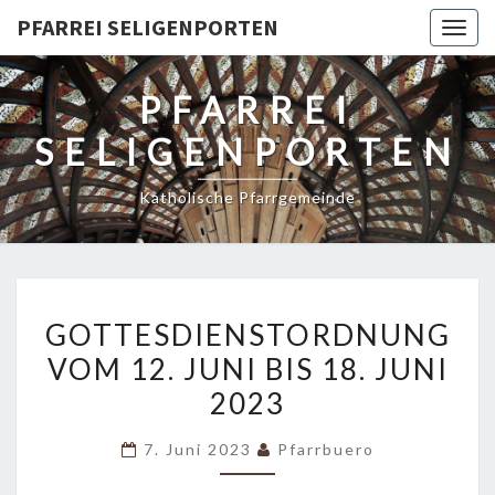
PFARREI SELIGENPORTEN
Togg
navig
PFARREI
SELIGENPORTEN
Katholische Pfarrgemeinde
GOTTESDIENSTORDNUNG
GOTTESDIENSTORDNUNG
VOM
VOM 12. JUNI BIS 18. JUNI
12.
2023
JUNI
BIS
7. Juni 2023
Pfarrbuero
18.
JUNI