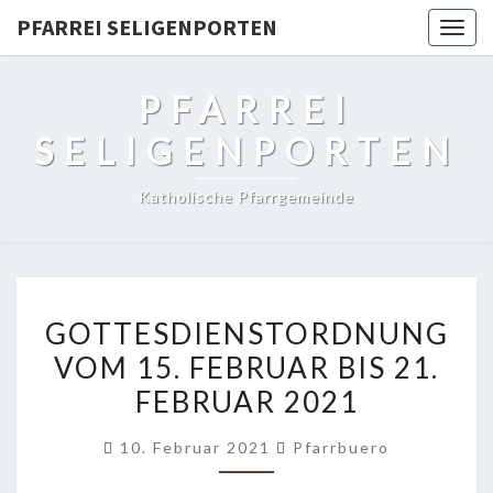
PFARREI SELIGENPORTEN
Togg
navig
PFARREI
SELIGENPORTEN
Katholische Pfarrgemeinde
GOTTESDIENSTORDNUNG
GOTTESDIENSTORDNUNG
VOM
VOM 15. FEBRUAR BIS 21.
15.
FEBRUAR 2021
FEBRUAR
BIS
10. Februar 2021
Pfarrbuero
21.
FEBRUAR