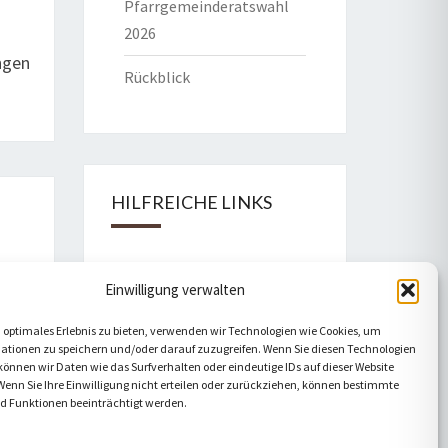
Pfarrgemeinderatswahl
2026
ngen
Rückblick
HILFREICHE LINKS
Bistum Eichstätt
Einwilligung verwalten
Caritas Verband
 optimales Erlebnis zu bieten, verwenden wir Technologien wie Cookies, um
ationen zu speichern und/oder darauf zuzugreifen. Wenn Sie diesen Technologien
Katholische Kirche
önnen wir Daten wie das Surfverhalten oder eindeutige IDs auf dieser Website
Wenn Sie Ihre Einwilligung nicht erteilen oder zurückziehen, können bestimmte
Telefonseelsorge
 Funktionen beeinträchtigt werden.