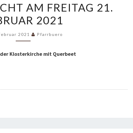
CHT AM FREITAG 21.
ANDACHT
BRUAR 2021
AM
FREITAG
21.
Februar 2021
Pfarrbuero
FEBRUAR
2021
der Klosterkirche mit Querbeet