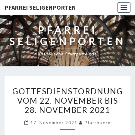
PFARREI SELIGENPORTEN
Togg
navig
PFARREI
SELIGENPORTEN
Katholische Pfarrgemeinde
GOTTESDIENSTORDNUNG
GOTTESDIENSTORDNUNG
VOM
VOM 22. NOVEMBER BIS
22.
28. NOVEMBER 2021
NOVEMBER
BIS
17. November 2021
Pfarrbuero
28.
NOVEMBER