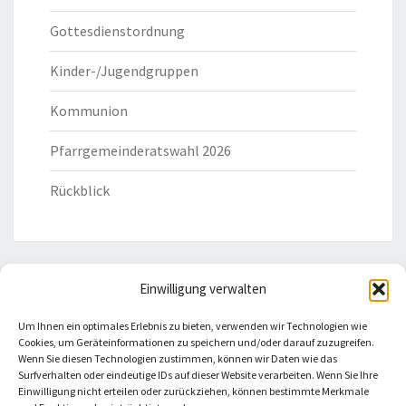
Gottesdienstordnung
Kinder-/Jugendgruppen
Kommunion
Pfarrgemeinderatswahl 2026
Rückblick
Einwilligung verwalten
HILFREICHE LINKS
Um Ihnen ein optimales Erlebnis zu bieten, verwenden wir Technologien wie
Cookies, um Geräteinformationen zu speichern und/oder darauf zuzugreifen.
Bistum Eichstätt
Wenn Sie diesen Technologien zustimmen, können wir Daten wie das
Surfverhalten oder eindeutige IDs auf dieser Website verarbeiten. Wenn Sie Ihre
Einwilligung nicht erteilen oder zurückziehen, können bestimmte Merkmale
Caritas Verband