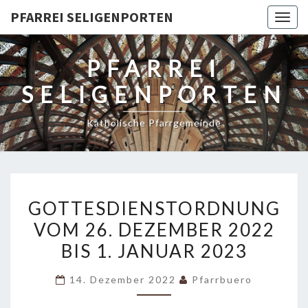
PFARREI SELIGENPORTEN
Togg
navig
PFARREI
SELIGENPORTEN
Katholische Pfarrgemeinde
GOTTESDIENSTORDNUNG
GOTTESDIENSTORDNUNG
VOM
VOM 26. DEZEMBER 2022
26.
BIS 1. JANUAR 2023
DEZEMBER
2022
14. Dezember 2022
Pfarrbuero
BIS
1.