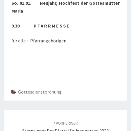
So. 01.01.
Neujahr, Hochfest der Gottesmutter
Maria
9.30
P F A R R M E S S E
für alle + Pfarrangehörigen
Gottesdienstordnung
Beitragsnavigation
VORHERIGER
Sternsinger Der Pfarrei Seligenporten 2023