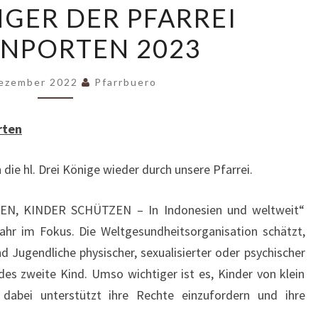
GER DER PFARREI
DER
ENPORTEN 2023
PFARREI
SELIGENPORTEN
2023
Dezember 2022
Pfarrbuero
rten
 die hl. Drei Könige wieder durch unsere Pfarrei.
N, KINDER SCHÜTZEN – In Indonesien und weltweit“
ahr im Fokus. Die Weltgesundheitsorganisation schätzt,
nd Jugendliche physischer, sexualisierter oder psychischer
des zweite Kind. Umso wichtiger ist es, Kinder von klein
dabei unterstützt ihre Rechte einzufordern und ihre