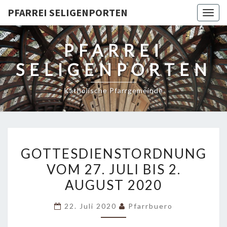
PFARREI SELIGENPORTEN
Togg
navig
PFARREI
SELIGENPORTEN
Katholische Pfarrgemeinde
GOTTESDIENSTORDNUNG
GOTTESDIENSTORDNUNG
VOM
VOM 27. JULI BIS 2.
27.
AUGUST 2020
JULI
BIS
22. Juli 2020
Pfarrbuero
2.
AUGUST