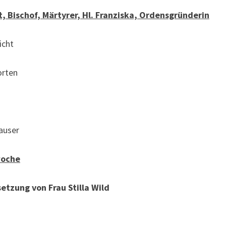
t, Bischof, Märtyrer, Hl. Franziska, Ordensgründerin
cht
rten
auser
woche
etzung von Frau Stilla Wild