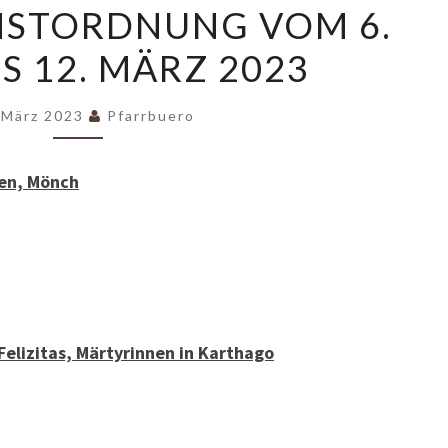
NSTORDNUNG VOM 6.
VOM
S 12. MÄRZ 2023
6.
MÄRZ
BIS
 März 2023
Pfarrbuero
12.
MÄRZ
gen, Mönch
2023
 Felizitas, Märtyrinnen in Karthago