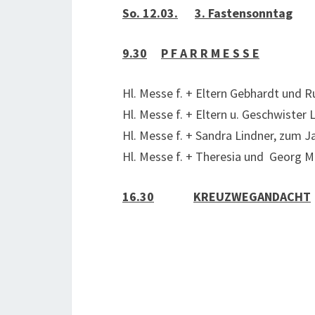
So. 12.03.
3. Fastensonntag
9.30
P F A R R M E S S E
Hl. Messe f. + Eltern Gebhardt und R
Hl. Messe f. + Eltern u. Geschwister
Hl. Messe f. + Sandra Lindner, zum 
Hl. Messe f. + Theresia und Georg M
16.30
KREUZWEGANDACHT