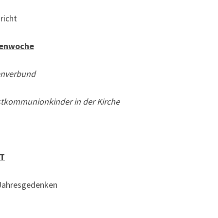
richt
tenwoche
enverbund
stkommunionkinder in der Kirche
T
m Jahresgedenken