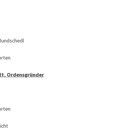
 Mundschedl
rten
tt, Ordensgründer
rten
cht