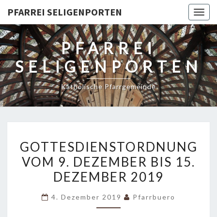
PFARREI SELIGENPORTEN
Togg
navig
PFARREI
SELIGENPORTEN
Katholische Pfarrgemeinde
GOTTESDIENSTORDNUNG
GOTTESDIENSTORDNUNG
VOM
VOM 9. DEZEMBER BIS 15.
9.
DEZEMBER 2019
DEZEMBER
BIS
4. Dezember 2019
Pfarrbuero
15.
DEZEMBER