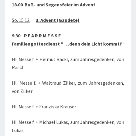
18.00
Buß- und Segensfeier im Advent
So. 15.12.
3. Advent (Gaudete)
9.30
P F A R R M E S S E
Familiengottesdienst “ …denn dein Licht kommt!“
Hl. Messe f. + Helmut Rackl, zum Jahresgedenken, von
Rackl
Hl. Messe f. + Waltraud Zilker, zum Jahresgedenken,
von Zilker
Hl. Messe f. + Franziska Krauser
Hl. Messe f. + Michael Lukas, zum Jahresgedenken, von
Lukas