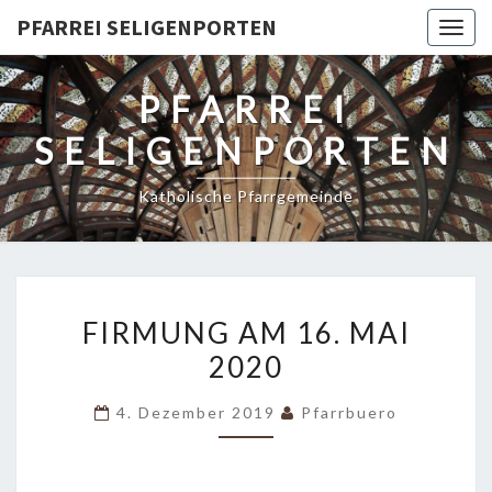
PFARREI SELIGENPORTEN
Togg
navig
PFARREI
SELIGENPORTEN
Katholische Pfarrgemeinde
FIRMUNG
FIRMUNG AM 16. MAI
AM
2020
16.
MAI
4. Dezember 2019
Pfarrbuero
2020