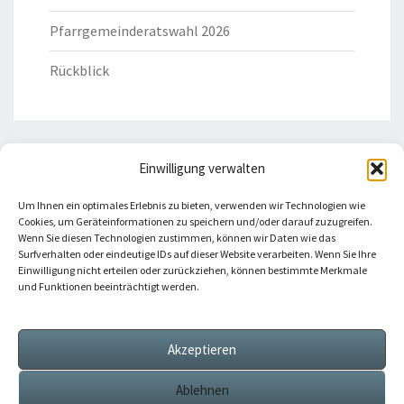
Pfarrgemeinderatswahl 2026
Rückblick
Einwilligung verwalten
HILFREICHE LINKS
Um Ihnen ein optimales Erlebnis zu bieten, verwenden wir Technologien wie
Cookies, um Geräteinformationen zu speichern und/oder darauf zuzugreifen.
Bistum Eichstätt
Wenn Sie diesen Technologien zustimmen, können wir Daten wie das
Surfverhalten oder eindeutige IDs auf dieser Website verarbeiten. Wenn Sie Ihre
Einwilligung nicht erteilen oder zurückziehen, können bestimmte Merkmale
Caritas Verband
und Funktionen beeinträchtigt werden.
Katholische Kirche
Akzeptieren
Telefonseelsorge
Ablehnen