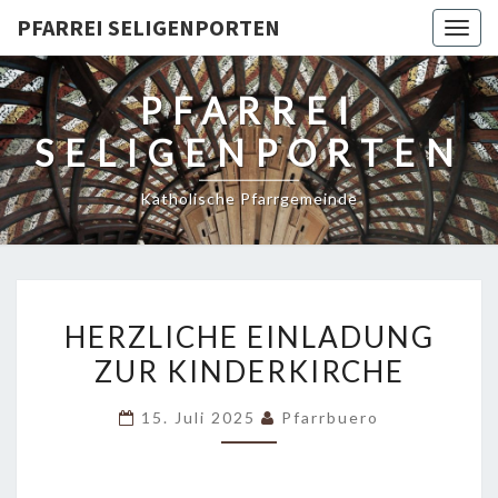
PFARREI SELIGENPORTEN
Togg
navig
PFARREI
SELIGENPORTEN
Katholische Pfarrgemeinde
HERZLICHE
HERZLICHE EINLADUNG
EINLADUNG
ZUR KINDERKIRCHE
ZUR
KINDERKIRCHE
15. Juli 2025
Pfarrbuero