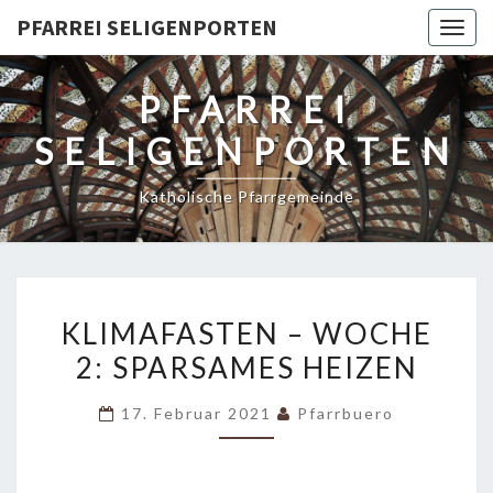
PFARREI SELIGENPORTEN
Togg
navig
PFARREI
SELIGENPORTEN
Katholische Pfarrgemeinde
KLIMAFASTEN
KLIMAFASTEN – WOCHE
–
2: SPARSAMES HEIZEN
WOCHE
2:
17. Februar 2021
Pfarrbuero
SPARSAMES
HEIZEN