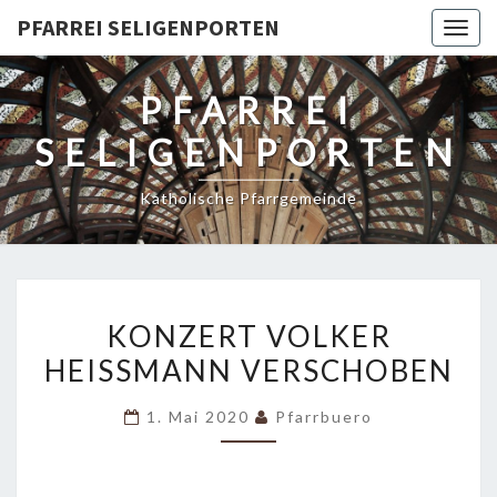
PFARREI SELIGENPORTEN
Togg
navig
PFARREI
SELIGENPORTEN
Katholische Pfarrgemeinde
KONZERT
KONZERT VOLKER
VOLKER
HEISSMANN VERSCHOBEN
HEISSMANN V
ERSCHOBEN
1. Mai 2020
Pfarrbuero