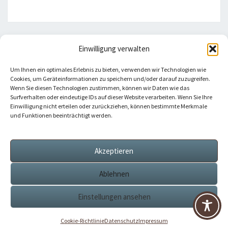
Einwilligung verwalten
HILFREICHE LINKS
Um Ihnen ein optimales Erlebnis zu bieten, verwenden wir Technologien wie
Cookies, um Geräteinformationen zu speichern und/oder darauf zuzugreifen.
Bistum Eichstätt
Wenn Sie diesen Technologien zustimmen, können wir Daten wie das
Surfverhalten oder eindeutige IDs auf dieser Website verarbeiten. Wenn Sie Ihre
Einwilligung nicht erteilen oder zurückziehen, können bestimmte Merkmale
Caritas Verband
und Funktionen beeinträchtigt werden.
Katholische Kirche
Akzeptieren
Telefonseelsorge
Ablehnen
Einstellungen ansehen
© 2026
|
Stolz präsentiert von
WordPress
|
Theme:
Nisarg
Cookie-Richtlinie
Datenschutz
Impressum