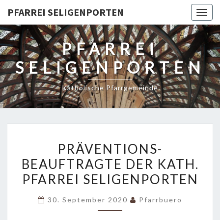
PFARREI SELIGENPORTEN
Togg
navig
PFARREI
SELIGENPORTEN
Katholische Pfarrgemeinde
PRÄVENTIONS-
PRÄVENTIONS-
BEAUFTRAGTE
BEAUFTRAGTE DER KATH.
DER
PFARREI SELIGENPORTEN
KATH.
PFARREI
30. September 2020
Pfarrbuero
SELIGENPORTEN