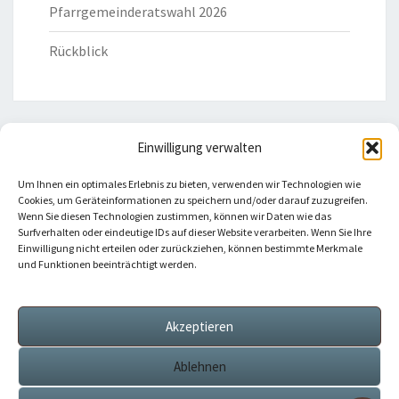
Pfarrgemeinderatswahl 2026
Rückblick
Einwilligung verwalten
HILFREICHE LINKS
Um Ihnen ein optimales Erlebnis zu bieten, verwenden wir Technologien wie
Cookies, um Geräteinformationen zu speichern und/oder darauf zuzugreifen.
Bistum Eichstätt
Wenn Sie diesen Technologien zustimmen, können wir Daten wie das
Surfverhalten oder eindeutige IDs auf dieser Website verarbeiten. Wenn Sie Ihre
Einwilligung nicht erteilen oder zurückziehen, können bestimmte Merkmale
Caritas Verband
und Funktionen beeinträchtigt werden.
Katholische Kirche
Akzeptieren
Telefonseelsorge
Ablehnen