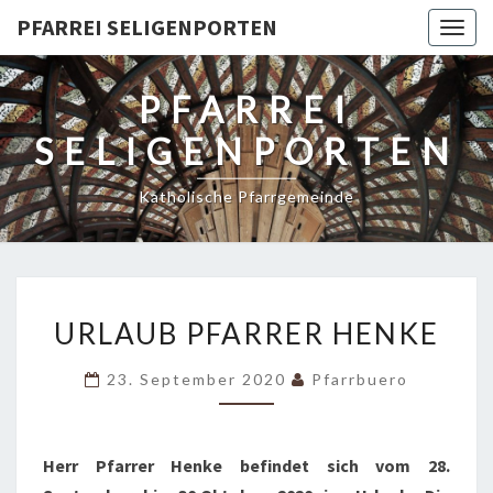
PFARREI SELIGENPORTEN
Togg
navig
PFARREI
SELIGENPORTEN
Katholische Pfarrgemeinde
URLAUB
URLAUB PFARRER HENKE
PFARRER
HENKE
23. September 2020
Pfarrbuero
Herr Pfarrer Henke befindet sich vom 28.