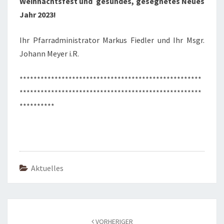
Weihnachtsfest
und gesundes, gesegnetes Neues
Jahr 2023!
Ihr Pfarradministrator Markus Fiedler und Ihr Msgr.
Johann Meyer i.R.
****************************************************
****************************************************
**********
Aktuelles
Beitragsnavigation
VORHERIGER