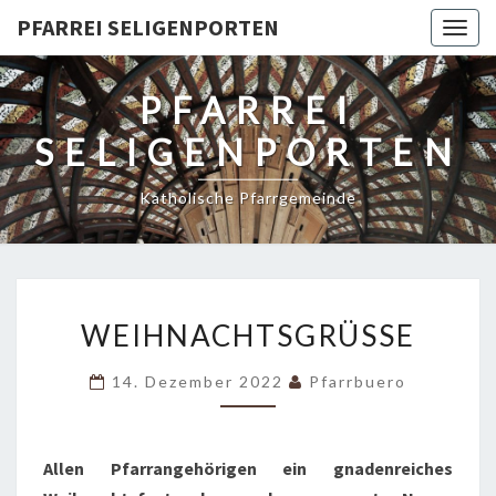
PFARREI SELIGENPORTEN
Togg
navig
PFARREI
SELIGENPORTEN
Katholische Pfarrgemeinde
WEIHNACHTSGRÜSSE
WEIHNACHTSGRÜSSE
14. Dezember 2022
Pfarrbuero
Allen Pfarrangehörigen ein gnadenreiches