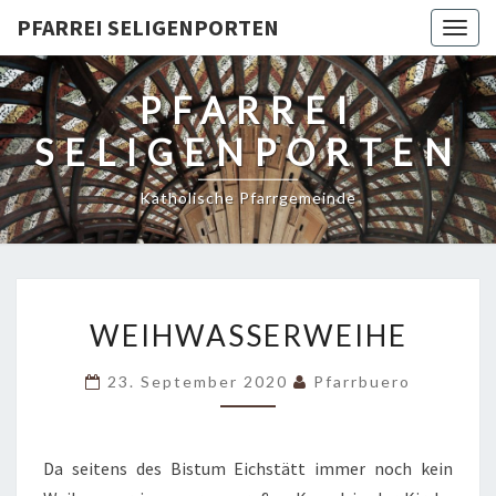
PFARREI SELIGENPORTEN
Togg
navig
PFARREI
SELIGENPORTEN
Katholische Pfarrgemeinde
WEIHWASSERWEIHE
WEIHWASSERWEIHE
23. September 2020
Pfarrbuero
Da seitens des Bistum Eichstätt immer noch kein