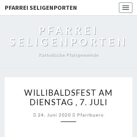
PFARREI SELIGENPORTEN
Togg
navig
PFARREI
SELIGENPORTEN
Katholische Pfarrgemeinde
WILLIBALDSFEST
WILLIBALDSFEST AM
AM
DIENSTAG , 7. JULI
DIENSTAG
,
24. Juni 2020
Pfarrbuero
7.
JULI