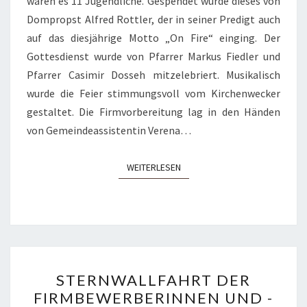
waren es 11 Jugendliche. Gespendet wurde dieses von
Dompropst Alfred Rottler, der in seiner Predigt auch
auf das diesjährige Motto „On Fire“ einging. Der
Gottesdienst wurde von Pfarrer Markus Fiedler und
Pfarrer Casimir Dosseh mitzelebriert. Musikalisch
wurde die Feier stimmungsvoll vom Kirchenwecker
gestaltet. Die Firmvorbereitung lag in den Händen
von Gemeindeassistentin Verena…
WEITERLESEN
WEITERLESEN
STERNWALLFAHRT
STERNWALLFAHRT DER
DER
FIRMBEWERBERINNEN UND -
FIRMBEWERBERINNEN