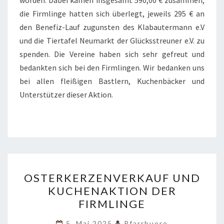
worden. Dabei kamen insgesamt 590,00 € zusammen;
die Firmlinge hatten sich überlegt, jeweils 295 € an
den Benefiz-Lauf zugunsten des Klabautermann e.V
und die Tiertafel Neumarkt der Glücksstreuner e.V. zu
spenden. Die Vereine haben sich sehr gefreut und
bedankten sich bei den Firmlingen. Wir bedanken uns
bei allen fleißigen Bastlern, Kuchenbäcker und
Unterstützer dieser Aktion.
OSTERKERZENVERKAUF
OSTERKERZENVERKAUF UND
UND
KUCHENAKTION DER
KUCHENAKTION
FIRMLINGE
DER
FIRMLINGE
5. Mai 2025
Pfarrbuero