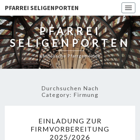
PFARREI SELIGENPORTEN
Togg
navig
PFARREI
SELIGENPORTEN
Katholische Pfarrgemeinde
Durchsuchen Nach
Category:
Firmung
EINLADUNG
EINLADUNG ZUR
ZUR
FIRMVORBEREITUNG
FIRMVORBEREITUNG
2025/2026
2025/2026