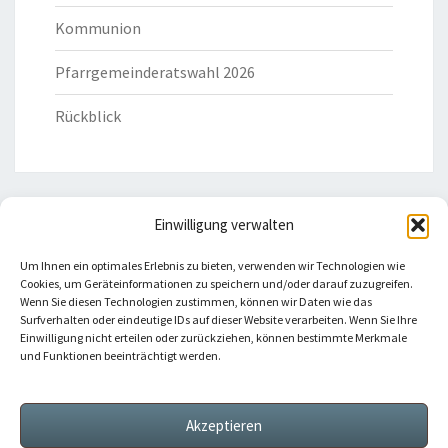
Kommunion
Pfarrgemeinderatswahl 2026
Rückblick
Einwilligung verwalten
HILFREICHE LINKS
Um Ihnen ein optimales Erlebnis zu bieten, verwenden wir Technologien wie
Cookies, um Geräteinformationen zu speichern und/oder darauf zuzugreifen.
Bistum Eichstätt
Wenn Sie diesen Technologien zustimmen, können wir Daten wie das
Surfverhalten oder eindeutige IDs auf dieser Website verarbeiten. Wenn Sie Ihre
Einwilligung nicht erteilen oder zurückziehen, können bestimmte Merkmale
Caritas Verband
und Funktionen beeinträchtigt werden.
Katholische Kirche
Akzeptieren
Telefonseelsorge