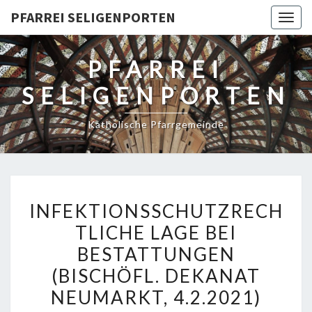
PFARREI SELIGENPORTEN
Togg
navig
PFARREI
SELIGENPORTEN
Katholische Pfarrgemeinde
INFEKTIONSSCHUTZRECH
INFEKTIONSSCHUTZRECH
LAGE
TLICHE LAGE BEI
BEI
BESTATTUNGEN
BESTATTUNGEN
(BISCHÖFL.
(BISCHÖFL. DEKANAT
DEKANAT
NEUMARKT, 4.2.2021)
NEUMARKT,